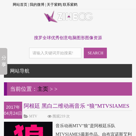
网站首页
|
我的微博
|
关于紫鹤
|
联系紫鹤
搜罗全球优秀创意电脑图形图像资源
SEARCH
网站导航
当前位置：
主页
>
>
阿根廷 黑白二维动画音乐 “狼”MTVSIAMES
2017年
04月24日
- The Wo
MTV
围观219 次
音乐动画MTV“狼”是阿根廷乐队
MTVSIAMES最新作品。由布宜诺斯艾利