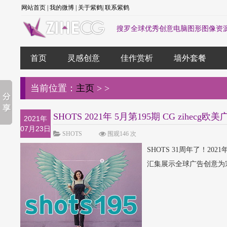
网站首页
|
我的微博
|
关于紫鹤
|
联系紫鹤
搜罗全球优秀创意电脑图形图像资
首页
灵感创意
佳作赏析
墙外套餐
当前位置：
主页
>
>
SHOTS 2021年 5月第195期 CG zihecg欧
2021年
07月23日
SHOTS
围观146 次
SHOTS 31周年了！20
汇集展示全球广告创意为宗旨