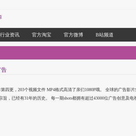
源
行业资讯
官方淘宝
官方微博
B站频道
美广告
21年第四更，203个视频文件 MP4格式高清了亲们1080P哦。 全球的广告影
，已经有31年的历史。 每一期shots都拥有超过43000位广告创意及电视.