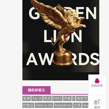
在线咨询
随机标签云
竖屏
Top 10
悉尼
DATA
丹麦
9
创意节
161期
护肤品
Ghost in the
Radioelectro
古装
Image
微博