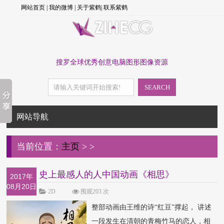
网站首页
|
我的微博
|
关于紫鹤
|
联系紫鹤
搜罗全球优秀创意电脑图形图像资源
SEARCH
网站导航
当前位置：
主页
>
>
史上最感人的人中国动画《相思》
2017年
08月20日
2D
围观203 次
整部动画由王维的诗“红豆”撑起， 讲述
一段发生在清朝的青梅竹马的恋人，相