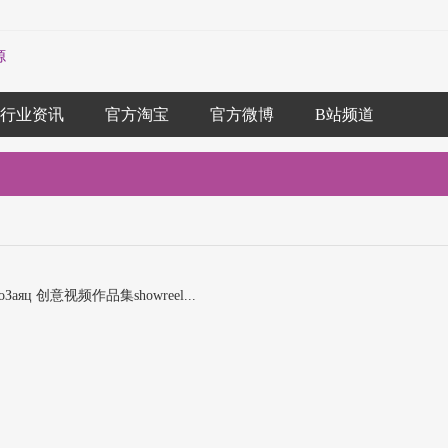
源
行业资讯
官方淘宝
官方微博
B站频道
яц 创意视频作品集showreel...