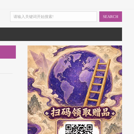
SEARCH