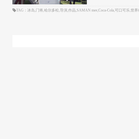
TAG：冰岛,门将,哈尔多松,导演,作品,SAMAN mee,Coca-Cola,可口可乐,世