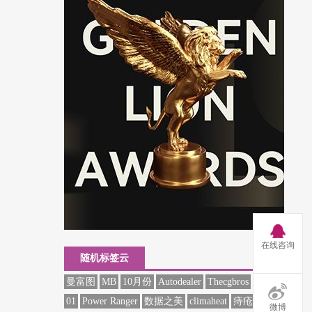
在线咨询
随机标签云
曼富图
MB
10月份
Autodealer
Thecgbros
4月
01
Power Ranger
数据之美
climaheat
痔疮
华沙
微博