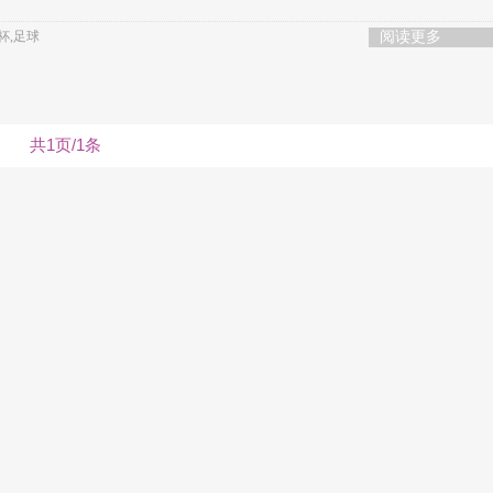
界杯,足球
阅读更多
共1页/1条