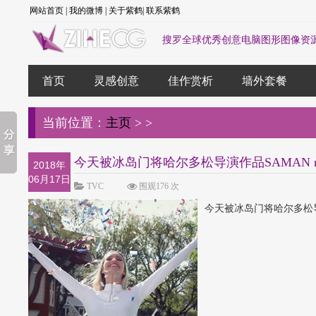
网站首页
|
我的微博
|
关于紫鹤
|
联系紫鹤
搜罗全球优秀创意电脑图形图像资
首页
灵感创意
佳作赏析
墙外套餐
当前位置：
主页
>
>
今天被冰岛门将哈尔多松导演作品SAMAN mee 
2018年
06月17日
TVC
围观176 次
今天被冰岛门将哈尔多松导演作