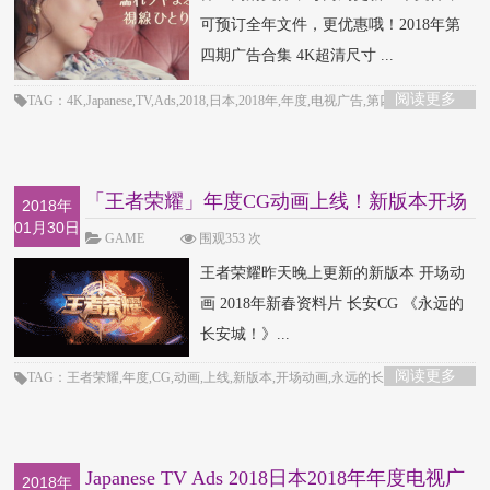
可预订全年文件，更优惠哦！2018年第
四期广告合集 4K超清尺寸 ...
阅读更多
TAG：4K,Japanese,TV,Ads,2018,日本,2018年,年度,电视广告,第四弹
「王者荣耀」年度CG动画上线！新版本开场
2018年
01月30日
动画，永远
GAME
围观353 次
王者荣耀昨天晚上更新的新版本 开场动
画 2018年新春资料片 长安CG 《永远的
长安城！》...
阅读更多
TAG：王者荣耀,年度,CG,动画,上线,新版本,开场动画,永远的长安城,Blur
Studio
Japanese TV Ads 2018日本2018年年度电视广
2018年