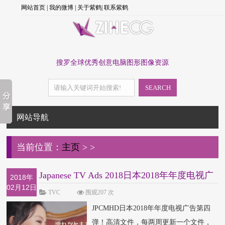
网站首页
|
我的微博
|
关于紫鹤
|
联系紫鹤
搜罗全球优秀创意电脑图形图像资源
SEARCH
网站导航
当前位置：
主页
>
>
Japanese TV Ads 2018日本2018年年度电视广
2018年
02月12日
告第四弹
TVC
围观207 次
JPCMHD日本2018年年度电视广告第四
弹！高清文件，每两周更新一个文件，