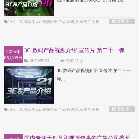
画淘宝店\行业分类\3C产品介绍 20...
阅读更多
TAG：3C,笔记本,pad,视频介绍,产品,数码,第,宣传片,手机
3C 数码产品视频介绍 宣传片 第二十一弹
2025年
06月09日
SHOWREEL
围观117 次
3C 数码产品视频介绍 宣传片 第二十一
弹...
阅读更多
TAG：3C,笔记本,pad,视频介绍,产品,数码,第,宣传片,手机
国内专注于创意和视觉叙事的广告公司擅长