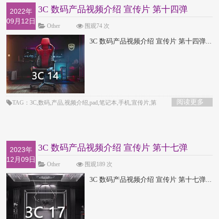
3C 数码产品视频介绍 宣传片 第十四弹
2022年
09月12日
Other
围观74 次
3C 数码产品视频介绍 宣传片 第十四弹...
阅读更多
TAG：3C,数码,产品,视频介绍,pad,笔记本,手机,宣传片,第
3C 数码产品视频介绍 宣传片 第十七弹
2023年
12月09日
Other
围观189 次
3C 数码产品视频介绍 宣传片 第十七弹...