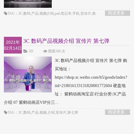
阅读更多
TAG：3C,数码,产品,视频介绍,pad,笔记本,手机,宣传片,第
3C 数码产品视频介绍 宣传片 第七弹
2021年
02月14日
3D
围观186 次
3C 数码产品视频介绍 宣传片 第七弹 购
买地址：
https://shop.sc.weibo.com/h5/goods/index?
iid=218016133131820001772604 硬盘地
址： 紫鹤动画淘宝店\行业分类\3C产品
介绍 07 紫鹤动画店VIP分三...
阅读更多
TAG：3C,数码,产品,视频,介绍,宣传片,第七弹