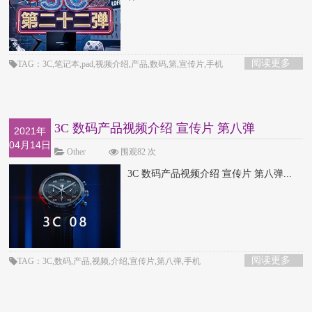
阅读更多
TAG：3C,笔记本,pad,视频介绍,产品,数码,第,宣传片,手机
3C 数码产品视频介绍 宣传片 第八弹
2021年
04月14日
Other
围观82 次
3C 数码产品视频介绍 宣传片 第八弹...
阅读更多
TAG：3C,数码,产品,视频,介绍,宣传片,第八弹,手机