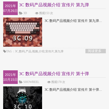
3C 数码产品视频介绍 宣传片 第九弹
2021年
07月26日
3D
围观153 次
3C 数码产品视频介绍 宣传片 第九弹...
阅读更多
TAG：3C,数码,产品,视频,介绍,宣传片,第九弹
3C 数码产品视频介绍 宣传片 第十弹
2021年
10月15日
SHOWREEL
围观170 次
3C 数码产品视频介绍 宣传片 第十弹...