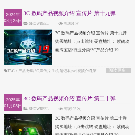
3C 数码产品视频介绍 宣传片 第十九弹
2024年
08月25日
SHOWREEL
围观61 次
3C 数码产品视频介绍 宣传片 第十九弹
购买地址：点击跳转 硬盘地址： 紫鹤动
画淘宝店\行业分类\3C产品介绍 19...
阅读更多
TAG：产品,数码,3C,宣传片,手机,笔记本,pad,视频介绍,第
3C 数码产品视频介绍 宣传片 第二十弹
2025年
01月03日
SHOWREEL
围观102 次
3C 数码产品视频介绍 宣传片 第二十弹
购买地址：点击跳转 硬盘地址： 紫鹤动