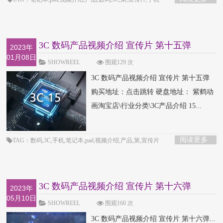
3C 数码产品视频介绍 宣传片 第十五弹
2023年
01月08日
SHOWREEL
围观129 次
3C 数码产品视频介绍 宣传片 第十五弹
购买地址：点击跳转 硬盘地址： 紫鹤动
画淘宝店\行业分类\3C产品介绍 15...
阅读更多
TAG：数码,3C,手机,笔记本,pad,视频介绍,产品,第,宣传片
3C 数码产品视频介绍 宣传片 第十六弹
2023年
05月10日
SHOWREEL
围观160 次
3C 数码产品视频介绍 宣传片 第十六弹...