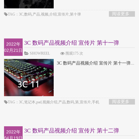
阅读更多
TAG：3C,数码,产品,视频,介绍,宣传片,第十弹
3C 数码产品视频介绍 宣传片 第十一弹
2022年
02月21日
SHOWREEL
围观175 次
3C 数码产品视频介绍 宣传片 第十一弹...
阅读更多
TAG：3C,笔记本,pad,视频介绍,产品,数码,第,宣传片,手机
3C 数码产品视频介绍 宣传片 第十二弹
2022年
04月19日