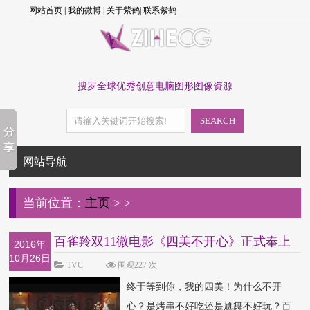
网站首页
|
我的微博
|
关于紫鹤
|
联系紫鹤
搜罗全球优秀创意电脑图形图像资源
SEARCH
网站导航
当前位置：
主页
>
>
百雀羚双11微电影《四美不开心》正式奉上
2016年
10月26日
别忘记最后
TVC
围观227 次
终于等到你，我的四美！为什么不开
心？是烤串不好吃还是尬舞不好玩？百