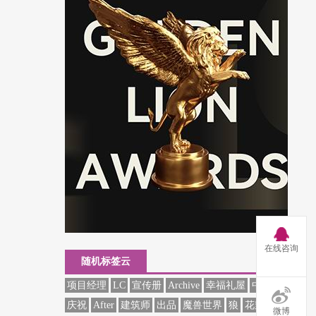
在线咨询
随机标签云
项目经理
LC
宣传册
Archive
幸福礼屋
中国
庆祝
After
建筑师
出品
魔兽世界
狼
花瓣
微博