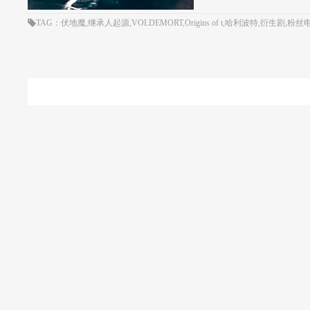
TAG：伏地魔,继承人起源,VOLDEMORT,Origins of t,哈利波特,衍生剧,粉