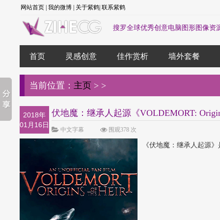
网站首页
|
我的微博
|
关于紫鹤
|
联系紫鹤
搜罗全球优秀创意电脑图形图像资
首页
灵感创意
佳作赏析
墙外套餐
当前位置：
主页
>
>
伏地魔：继承人起源《VOLDEMORT: Origins o
2018年
01月16日
中文字幕
围观378 次
《伏地魔：继承人起源》