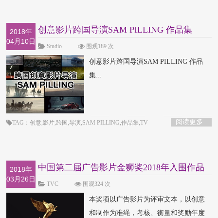
创意影片跨国导演SAM PILLING 作品集
2018年
04月10日
Studio
围观189 次
创意影片跨国导演SAM PILLING 作品
集...
阅读更多
TAG：创意,影片,跨国,导演,SAM PILLING,作品集,TV
中国第二届广告影片金狮奖2018年入围作品
2018年
03月26日
集
TVC
围观324 次
本奖项以广告影片为评审文本，以创意
和制作为准绳，考核、衡量和奖励年度