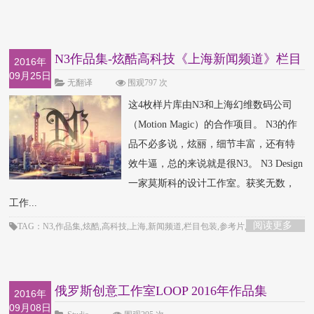
N3作品集-炫酷高科技《上海新闻频道》栏目
2016年
09月25日
包装参考
无翻译
围观797 次
这4枚样片库由N3和上海幻维数码公司
（Motion Magic）的合作项目。 N3的作
品不必多说，炫丽，细节丰富，还有特
效牛逼，总的来说就是很N3。 N3 Design
一家莫斯科的设计工作室。获奖无数，
工作...
阅读更多
TAG：N3,作品集,炫酷,高科技,上海,新闻频道,栏目包装,参考片,STV
俄罗斯创意工作室LOOP 2016年作品集
2016年
09月08日
Showreel