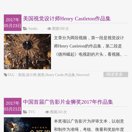
美国视觉设计师Henry Castleton作品集
2017年
05月23日
Showreel
Studio
围观160 次
文章分为两段视频，第一段是视觉设计
师Henry Castleton的作品集，第二段是
《德州崛起》电视剧的片头，看视频。...
阅读更多
TAG：美国,设计师,视觉,Henry Castle,作品集,Showreel
中国首届广告影片金狮奖2017年作品集
2017年
03月21日
TVC
围观243 次
本奖项以广告影片为评审文本，以创意
和制作为准绳，考核、衡量和奖励年度