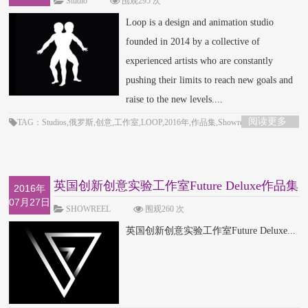
Studio
围观295 次
Loop is a design and animation studio
founded in 2014 by a collective of
experienced artists who are constantly
pushing their limits to reach new goals and
raise to the new levels....
阅读更多
TAG：Studios,俄罗斯,创意,工作室,LOOP,2016年,作品集,Showreel
英国创新创意实验工作室Future Deluxe作品集
2016年
07月27日
SHOWREEL
围观260 次
英国创新创意实验工作室Future Deluxe...