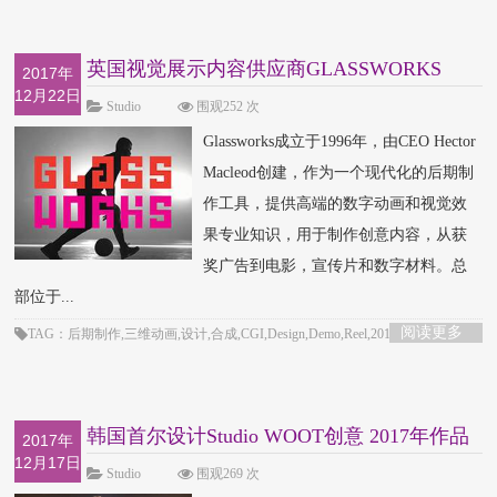
英国视觉展示内容供应商GLASSWORKS
2017年
12月22日
VFX Studio
Studio
围观252 次
Glassworks成立于1996年，由CEO Hector
Macleod创建，作为一个现代化的后期制
作工具，提供高端的数字动画和视觉效
果专业知识，用于制作创意内容，从获
奖广告到电影，宣传片和数字材料。总
部位于...
阅读更多
TAG：后期制作,三维动画,设计,合成,CGI,Design,Demo,Reel,2017,作品
集,Showreel,studio
韩国首尔设计Studio WOOT创意 2017年作品
2017年
12月17日
集Showreel
Studio
围观269 次