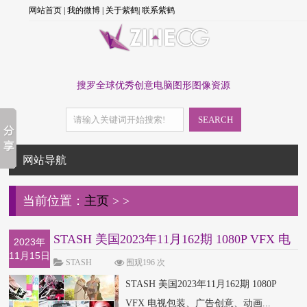
网站首页
|
我的微博
|
关于紫鹤
|
联系紫鹤
搜罗全球优秀创意电脑图形图像资源
SEARCH
网站导航
当前位置：
主页
>
>
STASH 美国2023年11月162期 1080P VFX 电
2023年
11月15日
视包装、广
STASH
围观196 次
STASH 美国2023年11月162期 1080P
VFX 电视包装、广告创意、动画...